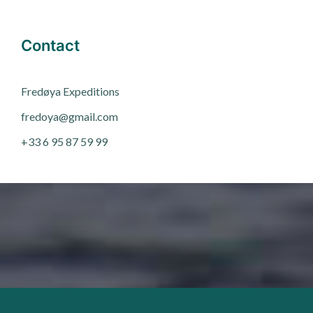
Contact
Fred
ø
ya Expeditions
fredoya@gmail.com
+33 6 95 87 59 99