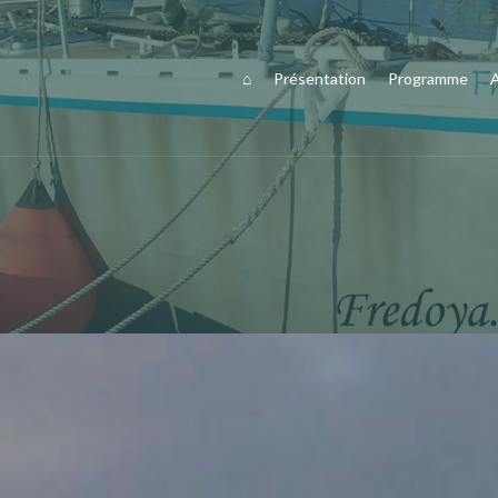
⌂
Présentation
Programme
A