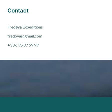
Contact
Fred
ø
ya Expeditions
fredoya@gmail.com
+33 6 95 87 59 99