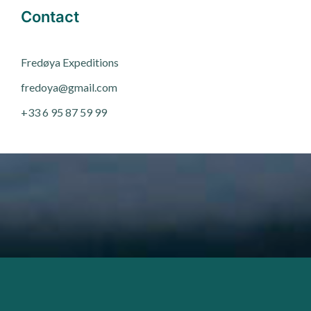
Contact
Fred
ø
ya Expeditions
fredoya@gmail.com
+33 6 95 87 59 99