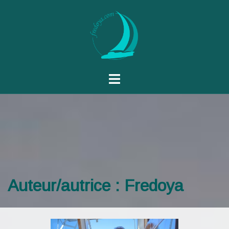
Auteur/autrice :
Fredoya