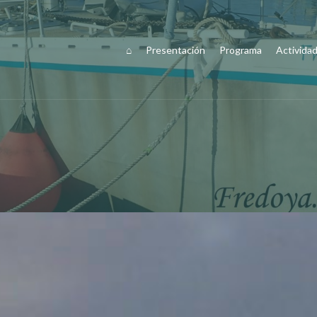
⌂
Presentación
Programa
Activida