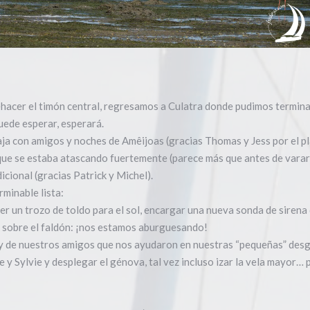
acer el timón central, regresamos a Culatra donde pudimos terminar d
uede esperar, esperará.
aja con amigos y noches de Amêijoas (gracias Thomas y Jess por el pl
 que se estaba atascando fuertemente (parece más que antes de varar e
icional (gracias Patrick y Michel).
rminable lista:
er un trozo de toldo para el sol, encargar una nueva sonda de sirena 
e sobre el faldón: ¡nos estamos aburguesando!
 y de nuestros amigos que nos ayudaron en nuestras “pequeñas” desg
e y Sylvie y desplegar el génova, tal vez incluso izar la vela mayo