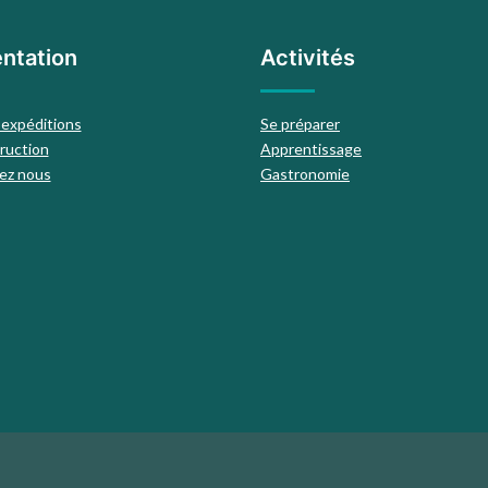
ntation
Activités
 expéditions
Se préparer
ruction
Apprentissage
ez nous
Gastronomie